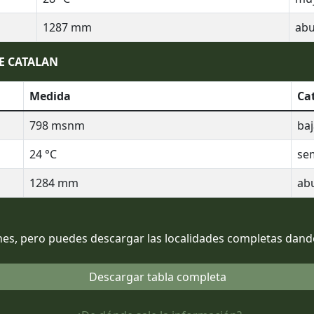
1287
mm
ab
E CATALAN
Medida
Ca
798
msnm
baj
24
°C
sem
1284
mm
ab
es, pero puedes descargar las localidades completas dando 
Descargar tabla completa