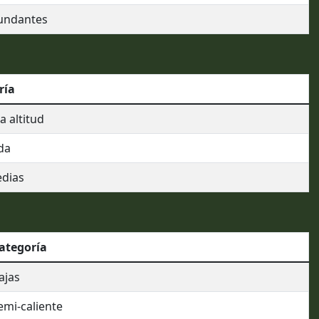
undantes
ría
 altitud
da
edias
ategoría
ajas
emi-caliente