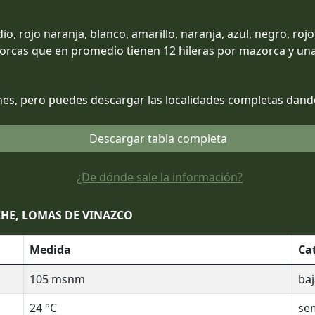
o, rojo naranja, blanco, amarillo, naranja, azul, negro, rojo
orcas que en promedio tienen 12 hileras por mazorca y una
es, pero puedes descargar las localidades completas dando 
Descargar tabla completa
¿De dónde sale la información?
CHE, LOMAS DE VINAZCO
Medida
Ca
105
msnm
baj
24
°C
sem