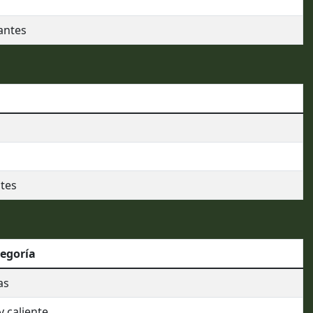
antes
tes
egoría
as
 caliente