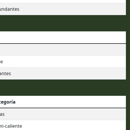
undantes
te
antes
tegoría
as
i-caliente