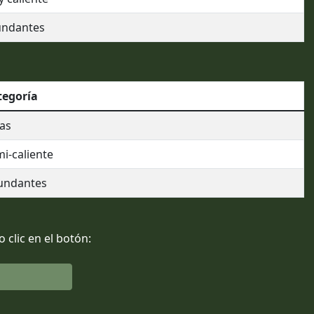
undantes
tegoría
as
i-caliente
undantes
clic en el botón: