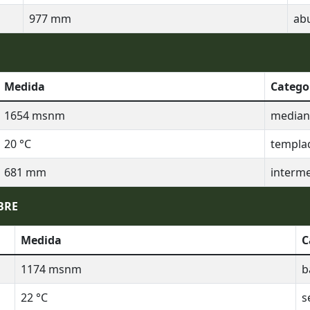
977
mm
ab
Medida
Catego
1654
msnm
mediana
20
°C
templa
681
mm
interm
BRE
Medida
C
1174
msnm
b
22
°C
s