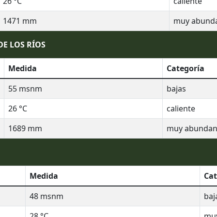
26
°C
caliente
1471
mm
muy abund
DE LOS RÍOS
Medida
Categoría
55
msnm
bajas
26
°C
caliente
1689
mm
muy abundan
Medida
Cat
48
msnm
baj
28
°C
muy