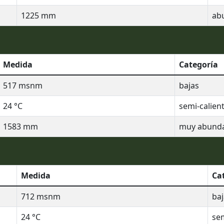
1225
mm
ab
Medida
Categoría
517
msnm
bajas
24
°C
semi-calien
1583
mm
muy abund
Medida
Ca
712
msnm
baj
24
°C
sem