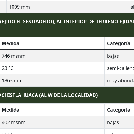
1009
mm
a
EJIDO EL SESTIADERO), AL INTERIOR DE TERRENO EJIDA
Medida
Categoría
746
msnm
bajas
23
°C
semi-calien
1863
mm
muy abund
CHISTLAHUACA (AL W DE LA LOCALIDAD)
Medida
Categoría
402
msnm
bajas