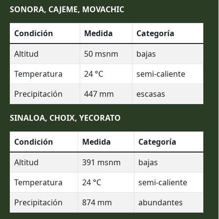
SONORA, CAJEME, MOVACHIC
Condición
Medida
Categoría
Altitud
50
msnm
bajas
Temperatura
24
°C
semi-caliente
Precipitación
447
mm
escasas
SINALOA, CHOIX, YECORATO
Condición
Medida
Categoría
Altitud
391
msnm
bajas
Temperatura
24
°C
semi-caliente
Precipitación
874
mm
abundantes