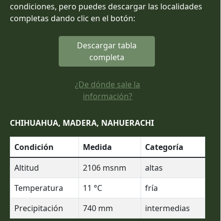
condiciones, pero puedes descargar las localidades
completas dando clic en el botón:
Descargar tabla
completa
¿De dónde sale la
información?
CHIHUAHUA, MADERA, NAHUERACHI
Condición
Medida
Categoría
Altitud
2106
msnm
altas
Temperatura
11
°C
fría
Precipitación
740
mm
intermedias