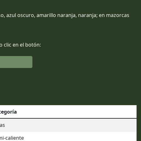
so, azul oscuro, amarillo naranja, naranja; en mazorcas
clic en el botón:
tegoría
as
i-caliente