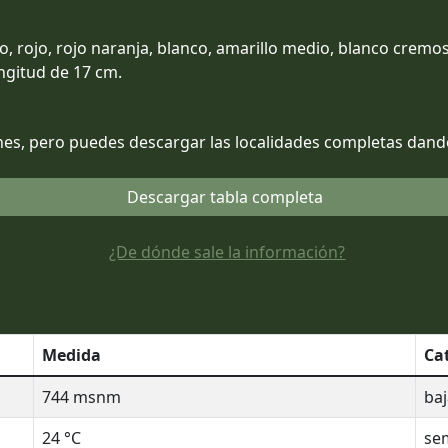
ro, rojo, rojo naranja, blanco, amarillo medio, blanco cremo
ngitud de 17 cm.
es, pero puedes descargar las localidades completas dando 
Descargar tabla completa
¿De dónde sale la información?
Medida
Ca
744
msnm
baj
24
°C
sem