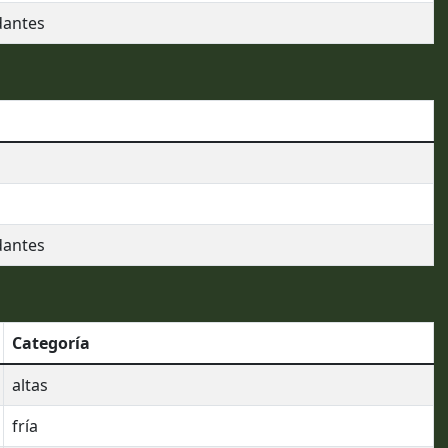
dantes
dantes
Categoría
altas
fría