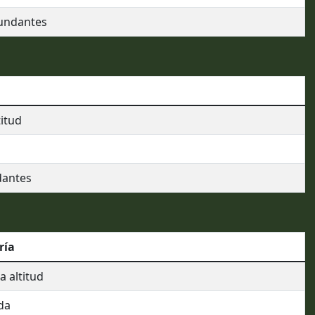
undantes
itud
dantes
ría
 altitud
da