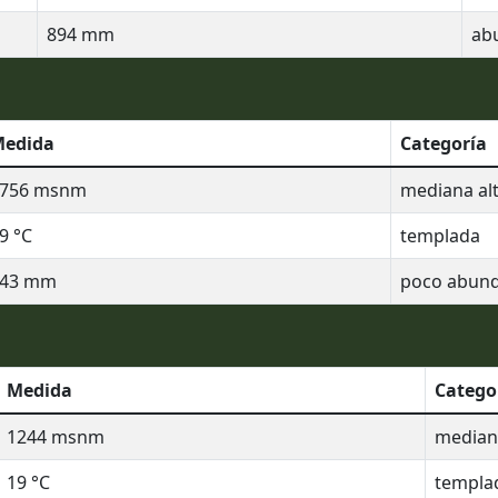
894
mm
ab
edida
Categoría
756
msnm
mediana alt
9
°C
templada
43
mm
poco abun
Medida
Catego
1244
msnm
mediana
19
°C
templa