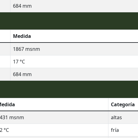
684
mm
Medida
1867
msnm
17
°C
684
mm
edida
Categoría
431
msnm
altas
2
°C
fría