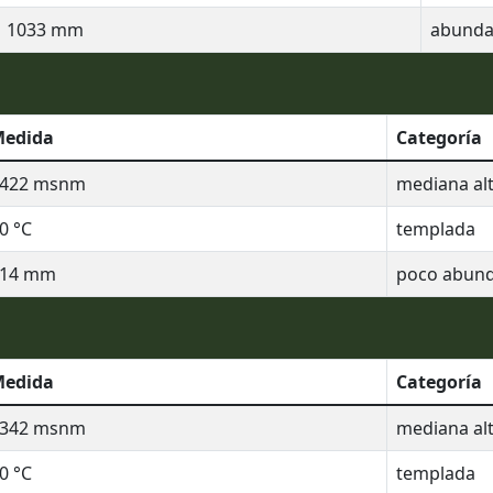
1033
mm
abunda
edida
Categoría
422
msnm
mediana alt
0
°C
templada
14
mm
poco abun
edida
Categoría
342
msnm
mediana alt
0
°C
templada