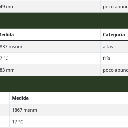
49
mm
poco abun
edida
Categoría
837
msnm
altas
7
°C
fría
83
mm
poco abun
Medida
1867
msnm
17
°C