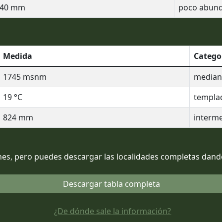
40
mm
poco abun
Medida
Catego
1745
msnm
mediana
19
°C
templa
824
mm
interm
es, pero puedes descargar las localidades completas dando 
Descargar tabla completa
¿De dónde sale la información?