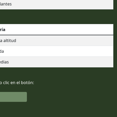
dantes
ría
 altitud
da
edias
clic en el botón: