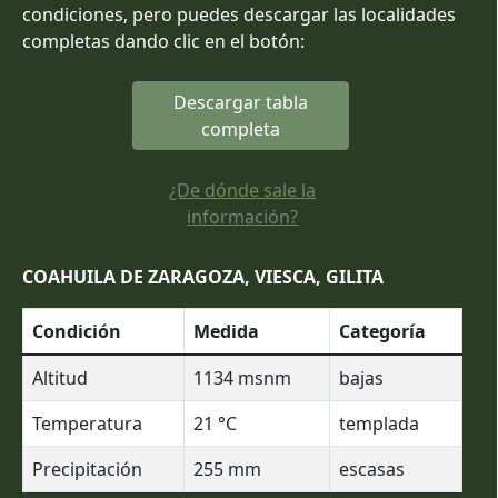
condiciones, pero puedes descargar las localidades
completas dando clic en el botón:
Descargar tabla
completa
¿De dónde sale la
información?
COAHUILA DE ZARAGOZA, VIESCA, GILITA
Condición
Medida
Categoría
Altitud
1134
msnm
bajas
Temperatura
21
°C
templada
Precipitación
255
mm
escasas