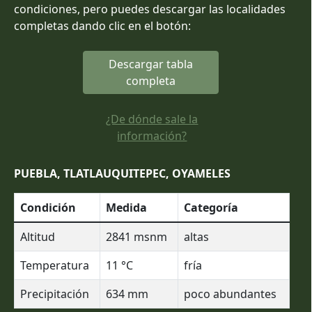
condiciones, pero puedes descargar las localidades
completas dando clic en el botón:
Descargar tabla
completa
¿De dónde sale la
información?
PUEBLA, TLATLAUQUITEPEC, OYAMELES
Condición
Medida
Categoría
Altitud
2841
msnm
altas
Temperatura
11
°C
fría
Precipitación
634
mm
poco abundantes