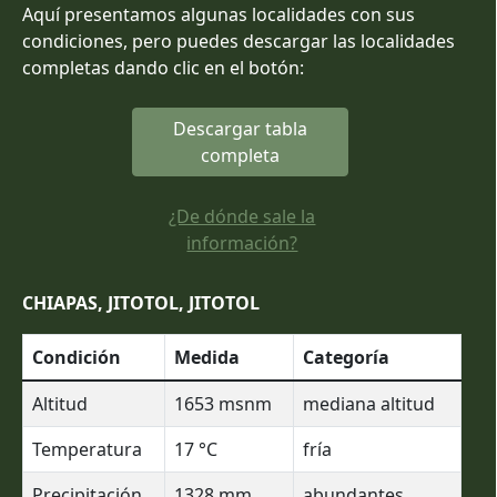
Aquí presentamos algunas localidades con sus
condiciones, pero puedes descargar las localidades
completas dando clic en el botón:
Descargar tabla
completa
¿De dónde sale la
información?
CHIAPAS, JITOTOL, JITOTOL
Condición
Medida
Categoría
Altitud
1653
msnm
mediana altitud
Temperatura
17
°C
fría
Precipitación
1328
mm
abundantes